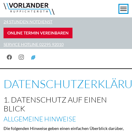
24 STUNDEN NOTDIENST
ONLINE TERMIN VEREINBAREN
SERVICE HOTLINE 02295 92010
Facebook
Instagram
Skip
DATENSCHUTZERKLÄR
to
main
content
1. DATENSCHUTZ AUF EINEN
BLICK
ALLGEMEINE HINWEISE
Die folgenden Hinweise geben einen einfachen Überblick darüber,