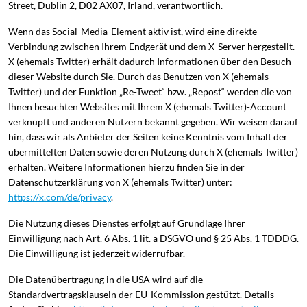
Street, Dublin 2, D02 AX07, Irland, verantwortlich.
Wenn das Social-Media-Element aktiv ist, wird eine direkte
Verbindung zwischen Ihrem Endgerät und dem X-Server hergestellt.
X (ehemals Twitter) erhält dadurch Informationen über den Besuch
dieser Website durch Sie. Durch das Benutzen von X (ehemals
Twitter) und der Funktion „Re-Tweet“ bzw. „Repost“ werden die von
Ihnen besuchten Websites mit Ihrem X (ehemals Twitter)-Account
verknüpft und anderen Nutzern bekannt gegeben. Wir weisen darauf
hin, dass wir als Anbieter der Seiten keine Kenntnis vom Inhalt der
übermittelten Daten sowie deren Nutzung durch X (ehemals Twitter)
erhalten. Weitere Informationen hierzu finden Sie in der
Datenschutzerklärung von X (ehemals Twitter) unter:
https://x.com/de/privacy
.
Die Nutzung dieses Dienstes erfolgt auf Grundlage Ihrer
Einwilligung nach Art. 6 Abs. 1 lit. a DSGVO und § 25 Abs. 1 TDDDG.
Die Einwilligung ist jederzeit widerrufbar.
Die Datenübertragung in die USA wird auf die
Standardvertragsklauseln der EU-Kommission gestützt. Details