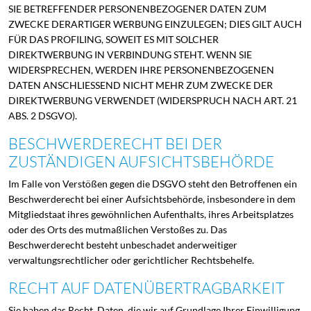
SIE BETREFFENDER PERSONENBEZOGENER DATEN ZUM
ZWECKE DERARTIGER WERBUNG EINZULEGEN; DIES GILT AUCH
FÜR DAS PROFILING, SOWEIT ES MIT SOLCHER
DIREKTWERBUNG IN VERBINDUNG STEHT. WENN SIE
WIDERSPRECHEN, WERDEN IHRE PERSONENBEZOGENEN
DATEN ANSCHLIESSEND NICHT MEHR ZUM ZWECKE DER
DIREKTWERBUNG VERWENDET (WIDERSPRUCH NACH ART. 21
ABS. 2 DSGVO).
BESCHWERDE­RECHT BEI DER
ZUSTÄNDIGEN AUFSICHTS­BEHÖRDE
Im Falle von Verstößen gegen die DSGVO steht den Betroffenen ein
Beschwerderecht bei einer Aufsichtsbehörde, insbesondere in dem
Mitgliedstaat ihres gewöhnlichen Aufenthalts, ihres Arbeitsplatzes
oder des Orts des mutmaßlichen Verstoßes zu. Das
Beschwerderecht besteht unbeschadet anderweitiger
verwaltungsrechtlicher oder gerichtlicher Rechtsbehelfe.
RECHT AUF DATEN­ÜBERTRAG­BARKEIT
Sie haben das Recht, Daten, die wir auf Grundlage Ihrer Einwilligung